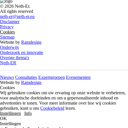
© 2026 Neth-Er.
All rights reserved
neth-er@neth-er.eu
Disclaimer
Privacy
Cookies
Sitemap
Website by
Ramdesign
Onderwijs
Onderzoek en innovatie
Overige thema's
Neth-ER
Nieuws
Consultaties
Expertgroepen
Evenementen
Website by
Ramdesign
Cookies
Wij gebruiken cookies om uw ervaring op onze website te verbeteren,
voor analytische doeleinden en om u gepersonaliseerde inhoud en
advertenties te tonen. Voor meer informatie over hoe wij cookies
gebruiken, kunt u ons
Cookiebeleid
lezen.
Instellingen
Info
OK
Instellingen