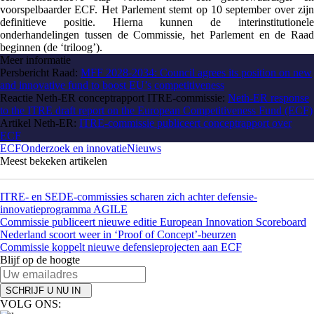
voorspelbaarder ECF. Het Parlement stemt op 10 september over zijn
definitieve positie. Hierna kunnen de interinstitutionele
onderhandelingen tussen de Commissie, het Parlement en de Raad
beginnen (de ‘triloog’).
Meer informatie
Persbericht Raad:
MFF 2028-2034: Council agrees its position on new
and innovative fund to boost EU’s competitiveness
Reactie Neth-ER conceptrapport ITRE-commissie:
Neth-ER response
to the ITRE draft report on the European Competitiveness Fund (ECF)
Artikel Neth-ER:
ITRE-commissie publiceert conceptrapport over
ECF
ECF
Onderzoek en innovatie
Nieuws
Meest bekeken artikelen
ITRE- en SEDE-commissies scharen zich achter defensie-
innovatieprogramma AGILE
Commissie publiceert nieuwe editie European Innovation Scoreboard
Nederland scoort weer in ‘Proof of Concept’-beurzen
Commissie koppelt nieuwe defensieprojecten aan ECF
Blijf op de hoogte
SCHRIJF U NU IN
VOLG ONS: