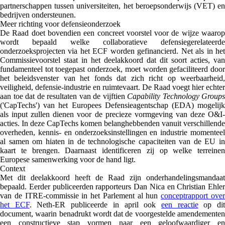
partnerschappen tussen universiteiten, het beroepsonderwijs (VET) en
bedrijven ondersteunen.
Meer richting voor defensieonderzoek
De Raad doet bovendien een concreet voorstel voor de wijze waarop
wordt bepaald welke collaboratieve defensiegerelateerde
onderzoeksprojecten via het ECF worden gefinancierd. Net als in het
Commissievoorstel staat in het deelakkoord dat dit soort acties, van
fundamenteel tot toegepast onderzoek, moet worden gefaciliteerd door
het beleidsvenster van het fonds dat zich richt op weerbaarheid,
veiligheid, defensie-industrie en ruimtevaart. De Raad voegt hier echter
aan toe dat de resultaten van de vijftien
Capability Technology Groups
('CapTechs') van het Europees Defensieagentschap (EDA) mogelijk
als input zullen dienen voor de precieze vormgeving van deze O&I-
acties. In deze CapTechs komen belanghebbenden vanuit verschillende
overheden, kennis- en onderzoeksinstellingen en industrie momenteel
al samen om hiaten in de technologische capaciteiten van de EU in
kaart te brengen. Daarnaast identificeren zij op welke terreinen
Europese samenwerking voor de hand ligt.
Context
Met dit deelakkoord heeft de Raad zijn onderhandelingsmandaat
bepaald. Eerder publiceerden rapporteurs Dan Nica en Christian Ehler
van de ITRE-commissie in het Parlement al hun
conceptrapport ove
het ECF
. Neth-ER publiceerde in april ook
een reactie
op di
document, waarin benadrukt wordt dat de voorgestelde amendementen
een constructieve stap vormen naar een geloofwaardiger en