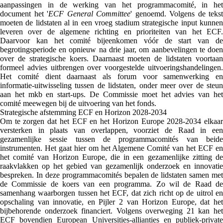
aanpassingen in de werking van het programmacomité, in het
document het '
ECF General Committee
' genoemd. Volgens de tekst
moeten de lidstaten al in een vroeg stadium strategische input kunnen
leveren over de algemene richting en prioriteiten van het ECF.
Daarvoor kan het comité bijeenkomen vóór de start van de
begrotingsperiode en opnieuw na drie jaar, om aanbevelingen te doen
over de strategische koers. Daarnaast moeten de lidstaten voortaan
formeel advies uitbrengen over voorgestelde uitvoeringshandelingen.
Het comité dient daarnaast als forum voor samenwerking en
informatie-uitwisseling tussen de lidstaten, onder meer over de steun
aan het mkb en start-ups. De Commissie moet het advies van het
comité meewegen bij de uitvoering van het fonds.
Strategische afstemming ECF en Horizon 2028-2034
Om te zorgen dat het ECF en het Horizon Europe 2028-2034 elkaar
versterken in plaats van overlappen, voorziet de Raad in een
gezamenlijke sessie tussen de programmacomités van beide
instrumenten. Het gaat hier om het Algemene Comité van het ECF en
het comité van Horizon Europe, die in een gezamenlijke zitting de
raakvlakken op het gebied van gezamenlijk onderzoek en innovatie
bespreken. In deze programmacomités bepalen de lidstaten samen met
de Commissie de koers van een programma. Zo wil de Raad de
samenhang waarborgen tussen het ECF, dat zich richt op de uitrol en
opschaling van innovatie, en Pijler 2 van Horizon Europe, dat het
bijbehorende onderzoek financiert. Volgens overweging 21 kan het
ECF bovendien European Universities-allianties en publiek-private