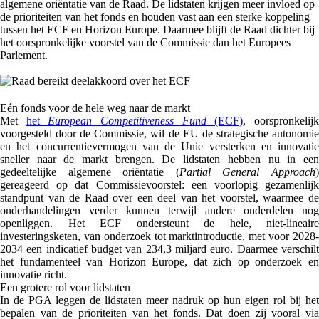
algemene oriëntatie van de Raad. De lidstaten krijgen meer invloed op
de prioriteiten van het fonds en houden vast aan een sterke koppeling
tussen het ECF en Horizon Europe. Daarmee blijft de Raad dichter bij
het oorspronkelijke voorstel van de Commissie dan het Europees
Parlement.
Eén fonds voor de hele weg naar de markt
Met
het
European Competitiveness Fund
(ECF)
, oorspronkelij
voorgesteld door de Commissie, wil de EU de strategische autonomie
en het concurrentievermogen van de Unie versterken en innovatie
sneller naar de markt brengen. De lidstaten hebben nu in een
gedeeltelijke algemene oriëntatie (
Partial General Approach
gereageerd op dat Commissievoorstel: een voorlopig gezamenlijk
standpunt van de Raad over een deel van het voorstel, waarmee de
onderhandelingen verder kunnen terwijl andere onderdelen nog
openliggen. Het ECF ondersteunt de hele, niet-lineaire
investeringsketen, van onderzoek tot marktintroductie, met voor 2028-
2034 een indicatief budget van 234,3 miljard euro. Daarmee verschilt
het fundamenteel van Horizon Europe, dat zich op onderzoek en
innovatie richt.
Een grotere rol voor lidstaten
In de PGA leggen de lidstaten meer nadruk op hun eigen rol bij het
bepalen van de prioriteiten van het fonds. Dat doen zij vooral via